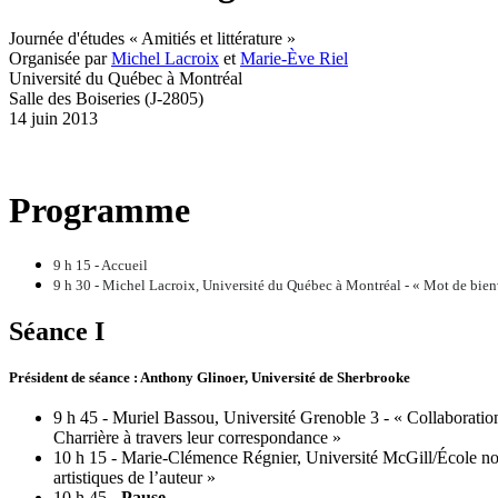
Journée d'études « Amitiés et littérature »
Organisée par
Michel Lacroix
et
Marie-Ève Riel
Université du Québec à Montréal
Salle des Boiseries (J-2805)
14 juin 2013
Programme
9 h 15 - Accueil
9 h 30 - Michel Lacroix, Université du Québec à Montréal - « Mot de bie
Séance I
Président de séance : Anthony Glinoer, Université de Sherbrooke
9 h 45 - Muriel Bassou, Université Grenoble 3 - « Collaboration 
Charrière à travers leur correspondance »
10 h 15 - Marie-Clémence Régnier, Université McGill/École norm
artistiques de l’auteur »
10 h 45 -
Pause