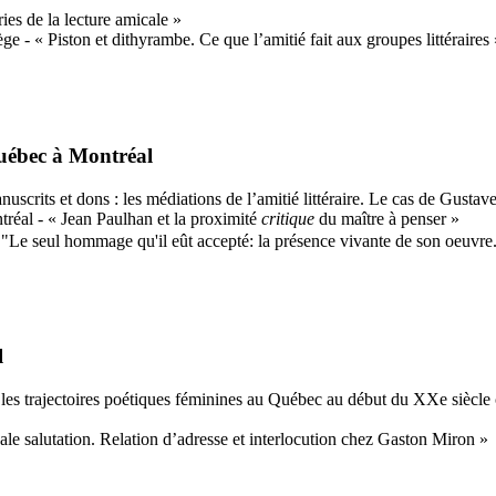
es de la lecture amicale »
- « Piston et dithyrambe. Ce que l’amitié fait aux groupes littéraires 
Québec à Montréal
nuscrits et dons : les médiations de l’amitié littéraire. Le cas de Gusta
réal - « Jean Paulhan et la proximité
critique
du maître à penser »
 "Le seul hommage qu'il eût accepté: la présence vivante de son oeuvre
l
s les trajectoires poétiques féminines au Québec au début du XXe siècl
le salutation. Relation d’adresse et interlocution chez Gaston Miron »