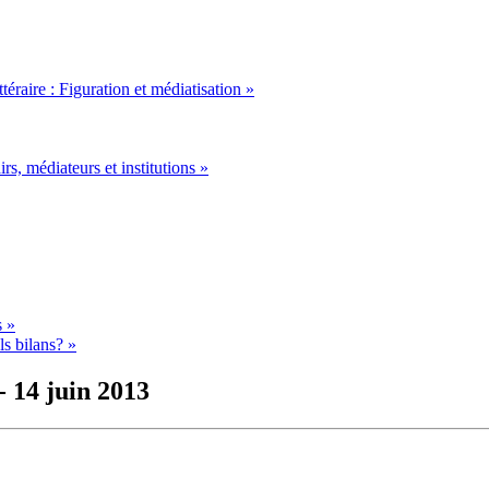
éraire : Figuration et médiatisation »
irs, médiateurs et institutions »
s »
ls bilans? »
- 14 juin 2013