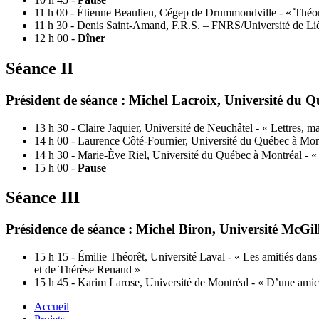
11 h 00 - Étienne Beaulieu, Cégep de Drummondville - « ̎Théori
11 h 30 - Denis Saint-Amand, F.R.S. – FNRS/Université de Liège 
12 h 00 -
Dîner
Séance II
Président de séance : Michel Lacroix, Université du 
13 h 30 - Claire Jaquier, Université de Neuchâtel - « Lettres, ma
14 h 00 - Laurence Côté-Fournier, Université du Québec à Mont
14 h 30 - Marie-Ève Riel, Université du Québec à Montréal - «
15 h 00 -
Pause
Séance III
Présidence de séance : Michel Biron, Université McGil
15 h 15 - Émilie Théorêt, Université Laval - « Les amitiés dan
et de Thérèse Renaud »
15 h 45 - Karim Larose, Université de Montréal - « D’une amica
Accueil