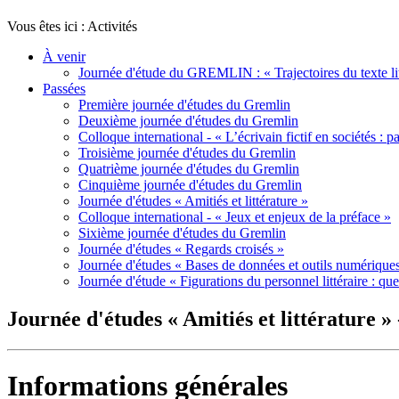
Vous êtes ici :
Activités
À venir
Journée d'étude du GREMLIN : « Trajectoires du texte litt
Passées
Première journée d'études du Gremlin
Deuxième journée d'études du Gremlin
Colloque international - « L’écrivain fictif en sociétés : pa
Troisième journée d'études du Gremlin
Quatrième journée d'études du Gremlin
Cinquième journée d'études du Gremlin
Journée d'études « Amitiés et littérature »
Colloque international - « Jeux et enjeux de la préface »
Sixième journée d'études du Gremlin
Journée d'études « Regards croisés »
Journée d'études « Bases de données et outils numérique
Journée d'étude « Figurations du personnel littéraire : que
Journée d'études « Amitiés et littérature »
Informations générales