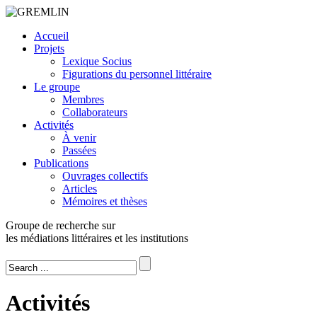
Accueil
Projets
Lexique Socius
Figurations du personnel littéraire
Le groupe
Membres
Collaborateurs
Activités
À venir
Passées
Publications
Ouvrages collectifs
Articles
Mémoires et thèses
Groupe de recherche sur
les médiations littéraires et les institutions
Activités